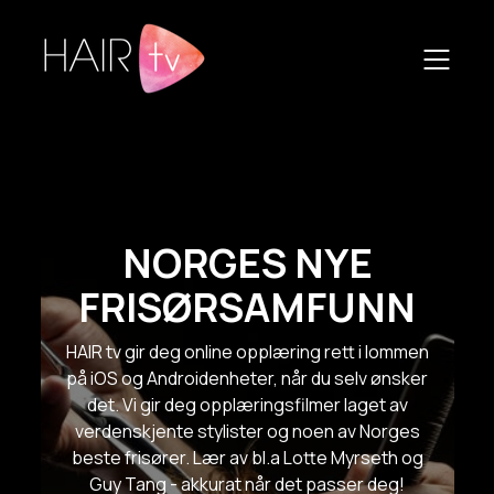
NORGES NYE
FRISØRSAMFUNN
HAIR tv gir deg online opplæring rett i lommen
på iOS og Androidenheter, når du selv ønsker
det. Vi gir deg opplæringsfilmer laget av
verdenskjente stylister og noen av Norges
beste frisører. Lær av bl.a Lotte Myrseth og
Guy Tang - akkurat når det passer deg!