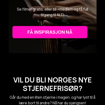
Se filmer gratis, eller bli +medlem og få full
tilgang til ALT!
FÅ INSPIRASJON NÅ
VIL DU BLI NORGES NYE
STJERNEFRISØR?
Går du med en liten stjerne i magen, og har lyst til å
lære bort til andre? Nå har du sjangsen!