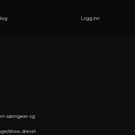
alog
Logg inn
som salongeier og
inger/show, drevet