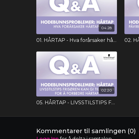
04:28
01. HÅRTAP - Hva forårsaker hårtap?
02:20
05. HÅRTAP - LIVSSTILSTIPS FOR HÅRTAP
Kommentarer til samlingen (
0
)
Logg Inn
for å delta i samtalen