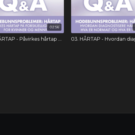
02:56
02. HÅRTAP - Påvirkes hårtap på forskjellige måter for kvinner og menn?