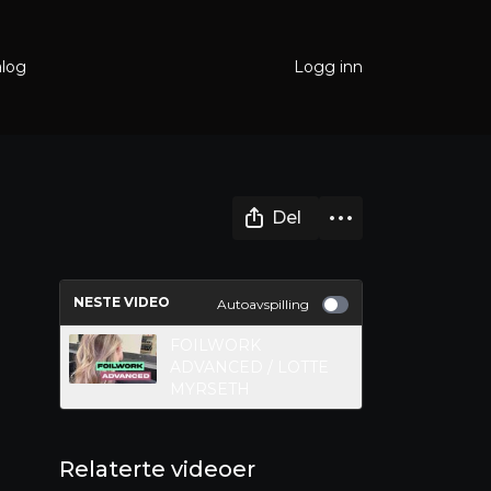
alog
Logg inn
Del
NESTE VIDEO
Autoavspilling
FOILWORK
ADVANCED / LOTTE
MYRSETH
Relaterte videoer