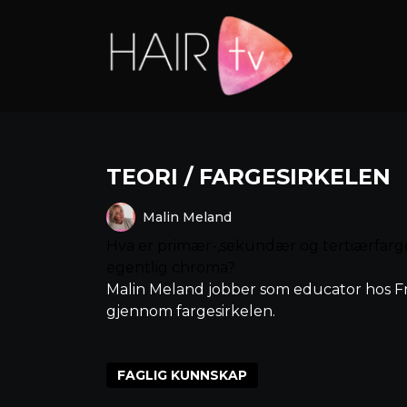
TEORI / FARGESIRKELEN
Malin Meland
Hva er primær-,sekundær og tertiærfarge
egentlig chroma?
Malin Meland jobber som educator hos F
gjennom fargesirkelen.
FAGLIG KUNNSKAP