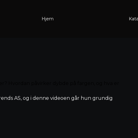
Hjem
Kat
r? Hvordan påvirker dybde på fargen, og hva er
rends AS, og i denne videoen går hun grundig